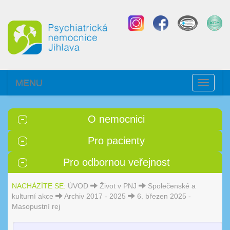
MENU
Toggle
navigati
O nemocnici
Pro pacienty
Pro odbornou veřejnost
NACHÁZÍTE SE:
ÚVOD
Život v PNJ
Společenské a
kulturní akce
Archiv 2017 - 2025
6. březen 2025 -
Masopustní rej