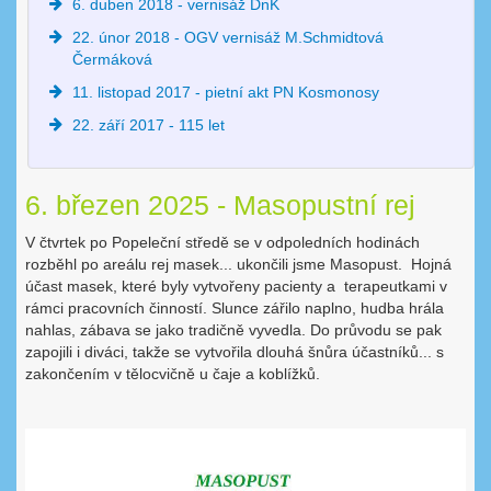
6. duben 2018 - vernisáž DnK
22. únor 2018 - OGV vernisáž M.Schmidtová
Čermáková
11. listopad 2017 - pietní akt PN Kosmonosy
22. září 2017 - 115 let
6. březen 2025 - Masopustní rej
V čtvrtek po Popeleční středě se v odpoledních hodinách
rozběhl po areálu rej masek... ukončili jsme Masopust. Hojná
účast masek, které byly vytvořeny pacienty a terapeutkami v
rámci pracovních činností. Slunce zářilo naplno, hudba hrála
nahlas, zábava se jako tradičně vyvedla. Do průvodu se pak
zapojili i diváci, takže se vytvořila dlouhá šnůra účastníků... s
zakončením v tělocvičně u čaje a koblížků.