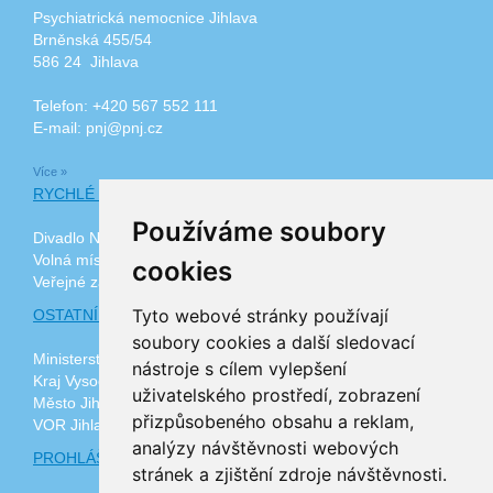
Psychiatrická nemocnice Jihlava
Brněnská 455/54
586 24 Jihlava
Telefon: +420 567 552 111
E-mail: pnj@pnj.cz
Více »
RYCHLÉ ODKAZY
Používáme soubory
Divadlo Na Kopečku
Volná místa
cookies
Veřejné zakázky
Tyto webové stránky používají
OSTATNÍ ODKAZY
soubory cookies a další sledovací
Ministerstvo zdravotnictví ČR
nástroje s cílem vylepšení
Kraj Vysočina
uživatelského prostředí, zobrazení
Město Jihlava
přizpůsobeného obsahu a reklam,
VOR Jihlava, z.ú.
analýzy návštěvnosti webových
PROHLÁŠENÍ O PŘÍSTUPNOSTI
stránek a zjištění zdroje návštěvnosti.