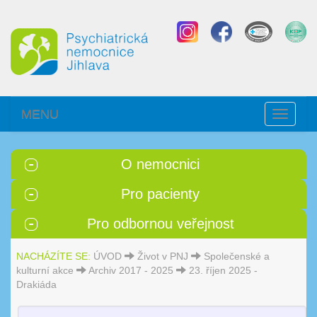
MENU
Toggle
navigati
O nemocnici
Pro pacienty
Pro odbornou veřejnost
NACHÁZÍTE SE:
ÚVOD
Život v PNJ
Společenské a
kulturní akce
Archiv 2017 - 2025
23. říjen 2025 -
Drakiáda