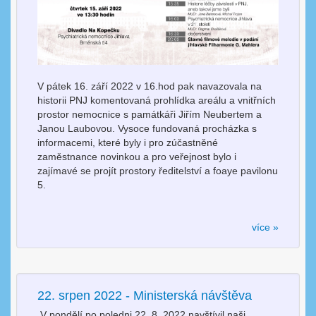
V pátek 16. září 2022 v 16.hod pak navazovala na
historii PNJ komentovaná prohlídka areálu a vnitřních
prostor nemocnice s památkáři Jiřím Neubertem a
Janou Laubovou. Vysoce fundovaná procházka s
informacemi, které byly i pro zúčastněné
zaměstnance novinkou a pro veřejnost bylo i
zajímavé se projít prostory ředitelství a foaye pavilonu
5.
více »
22. srpen 2022 - Ministerská návštěva
V pondělí po poledni 22. 8. 2022 navštívil naši