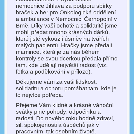
nemocnice Jihlava za podporu sbírky
hraček a her pro Onkologická oddělení
a ambulance v Nemocnici Černopolní v
Brně. Díky vaší ochotě a solidaritě jsme
mohli předat mnoho krásných dárků,
které jistě vykouzlí úsměv na tvářích
malých pacientů. Hračky jsme předali
mamince, která je za nás během
kontroly se svou dcerkou předala přímo
tam, kde udělají největší radost (viz.
fotka a poděkování v příloze).
Děkujeme vám za vaši lidskost,
solidaritu a ochotu pomáhat tam, kde je
to nejvíce potřeba.
Přejeme Vám klidné a krásné vánoční
svátky plné pohody, odpočinku a
radosti. Do nového roku hodně zdraví,
sil, spokojenosti a úspěchů jak v
pracovním, tak osobním životě.