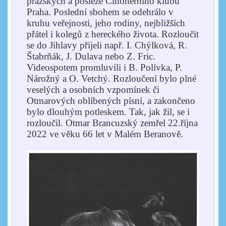
pražských a posléze Činoherního klubu
Praha.
Poslední sbohem se odehrálo v
kruhu veřejnosti, jeho rodiny, nejbližších
přátel i kolegů z hereckého života. Rozloučit
se do Jihlavy přijeli např. I. Chýlková, R.
Štabrňák, J. Dulava nebo Z. Fric.
Videospotem promluvili i B. Polívka, P.
Nárožný a O. Vetchý. Rozloučení bylo plné
veselých a osobních vzpomínek či
Otmarových oblíbených písní, a zakončeno
bylo dlouhým potleskem.
Tak, jak žil, se i
rozloučil. Otmar Brancuzský zemřel 22.října
2022 ve věku 66 let v Malém Beranově.