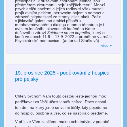
predispozicí k duševním chorobám jedince jsou
předmětem zkoumání i nejrůznějších teorií. Mnozí
psychiatričtí pacienti a jejich rodiny si však museli
projít dvojím peklem, nerovným bojem s nemocí a
zároveň stigmatizací ze strany jejich okolí. Počin
v jihlavské galerii má ambici přispět k
mnohavrstevnatému dialogu o tomto tématu a je i
avízem letošního slavnostně laděného týdne
duševního zdraví
Sejdeme se na kopečku
, který se
koná ve dnech 11.9. - 17.9. 2022 a proběhne v areálu
Psychiatrické nemocnice. (autorka I.Staňková)
více »
19. prosinec 2025 - poděkování z hospicu
pro pejsky
Chtěly bychom Vám touto cestou ještě jednou moc
poděkovat za Vaši účast v naší sbírce. Dnes nastal
ten den na který jsme se velmi těšily, kdy pojedeme
do hospicu osobně a vše, co se nasbíralo předáme.
V příloze Vám zasíláme malou ochutnávku v podobě