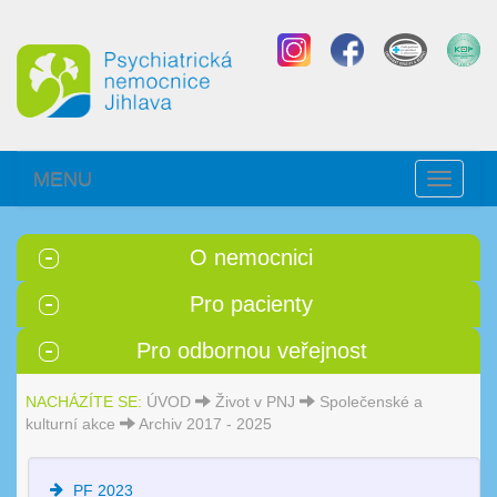
MENU
Toggle
navigati
O nemocnici
Pro pacienty
Pro odbornou veřejnost
NACHÁZÍTE SE:
ÚVOD
Život v PNJ
Společenské a
kulturní akce
Archiv 2017 - 2025
PF 2023