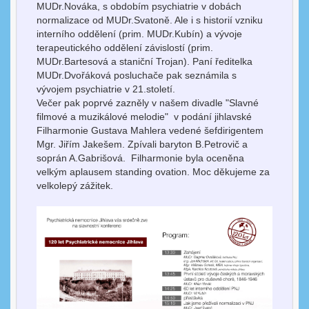
MUDr.Nováka, s obdobím psychiatrie v dobách
normalizace od MUDr.Svatoně. Ale i s historií vzniku
interního oddělení (prim. MUDr.Kubín) a vývoje
terapeutického oddělení závislostí (prim.
MUDr.Bartesová a staniční Trojan). Paní ředitelka
MUDr.Dvořáková posluchače pak seznámila s
vývojem psychiatrie v 21.století.
Večer pak poprvé zazněly v našem divadle "Slavné
filmové a muzikálové melodie" v podání jihlavské
Filharmonie Gustava Mahlera vedené šefdirigentem
Mgr. Jiřím Jakešem. Zpívali baryton B.Petrovič a
soprán A.Gabrišová. Filharmonie byla oceněna
velkým aplausem standing ovation. Moc děkujeme za
velkolepý zážitek.