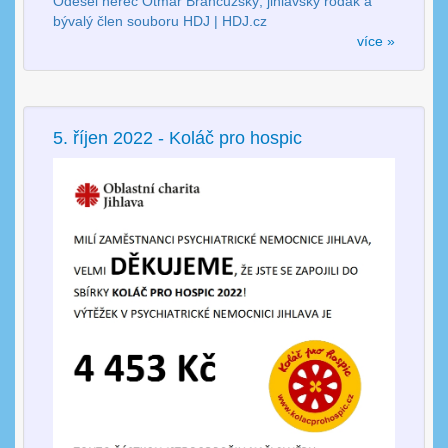
Odešel herec Otmar Brancuzský, jihlavský rodák a
bývalý člen souboru HDJ | HDJ.cz
více »
5. říjen 2022 - Koláč pro hospic