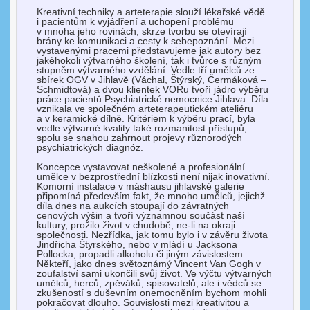
Kreativní techniky a arteterapie slouží lékařské vědě
i pacientům k vyjádření a uchopení problému
v mnoha jeho rovinách; skrze tvorbu se otevírají
brány ke komunikaci a cesty k sebepoznání. Mezi
vystavenými pracemi představujeme jak autory bez
jakéhokoli výtvarného školení, tak i tvůrce s různým
stupněm výtvarného vzdělání. Vedle tří umělců ze
sbírek OGV v Jihlavě (Váchal, Štýrský, Čermáková –
Schmidtová) a dvou klientek VORu tvoří jádro výběru
práce pacientů Psychiatrické nemocnice Jihlava. Díla
vznikala ve společném arteterapeutickém ateliéru
a v keramické dílně. Kritériem k výběru prací, byla
vedle výtvarné kvality také rozmanitost přístupů,
spolu se snahou zahrnout projevy různorodých
psychiatrických diagnóz.
Koncepce vystavovat neškolené a profesionální
umělce v bezprostřední blízkosti není nijak inovativní.
Komorní instalace v máshausu jihlavské galerie
připomíná především fakt, že mnoho umělců, jejichž
díla dnes na aukcích stoupají do závratných
cenových výšin a tvoří významnou součást naší
kultury, prožilo život v chudobě, ne-li na okraji
společnosti. Nezřídka, jak tomu bylo i v závěru života
Jindřicha Štyrského, nebo v mládí u Jacksona
Pollocka, propadli alkoholu či jiným závislostem.
Někteří, jako dnes světoznámý Vincent Van Gogh v
zoufalství sami ukončili svůj život. Ve výčtu výtvarných
umělců, herců, zpěváků, spisovatelů, ale i vědců se
zkušeností s duševním onemocněním bychom mohli
pokračovat dlouho. Souvislosti mezi kreativitou a