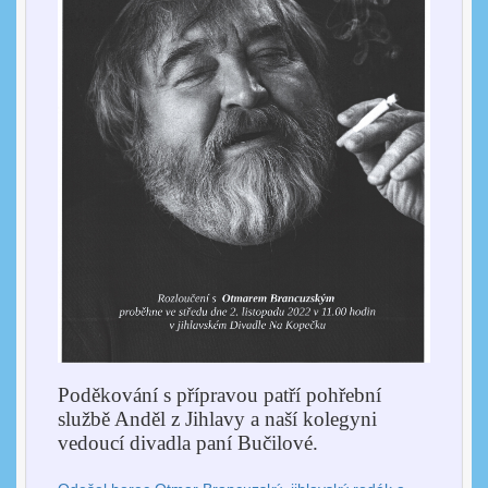
Poděkování s přípravou patří pohřební
službě Anděl z Jihlavy a naší kolegyni
vedoucí divadla paní Bučilové.