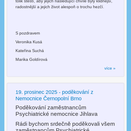
tolik štěstí, aby jejich následující chvíle byly klidnější,
radostnější a jejich život alespoň o trochu hezčí.
S pozdravem
Veronika Kusá
Kateřina Suchá
Marika Goldírová
více »
19. prosinec 2025 - poděkování z
Nemocnice Černopolní Brno
Poděkování zaměstnancům
Psychiatrické nemocnice Jihlava
Rádi bychom srdečně poděkovali všem
zaměstnancům Psychiatrické