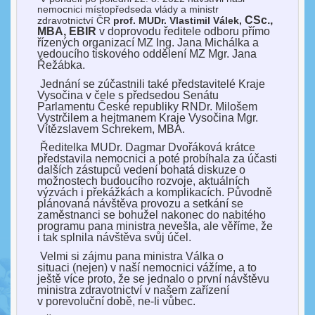
nemocnici místopředseda vlády a ministr
CSc.,
zdravotnictví ČR
prof. MUDr. Vlastimil Válek,
MBA, EBIR
v doprovodu ředitele odboru přímo
řízených organizací MZ Ing. Jana Michálka a
vedoucího tiskového oddělení MZ Mgr. Jana
Řežábka.
Jednání se zúčastnili také představitelé Kraje
Vysočina v čele s předsedou Senátu
Parlamentu České republiky RNDr. Milošem
Vystrčilem a hejtmanem Kraje Vysočina Mgr.
Vítězslavem Schrekem, MBA.
Ředitelka MUDr. Dagmar Dvořáková krátce
představila nemocnici a poté probíhala za účasti
dalších zástupců vedení bohatá diskuze o
možnostech budoucího rozvoje, aktuálních
výzvách i překážkách a komplikacích. Původně
plánovaná návštěva provozu a setkání se
zaměstnanci se bohužel nakonec do nabitého
programu pana ministra nevešla, ale věříme, že
i tak splnila návštěva svůj účel.
Velmi si zájmu pana ministra Válka o
situaci (nejen) v naší nemocnici vážíme, a to
ještě více proto, že se jednalo o první návštěvu
ministra zdravotnictví v našem zařízení
v porevoluční době, ne-li vůbec.