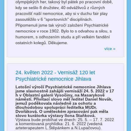
olympijských her, takový byl pátek po pracovní době,
kdy se sešlo 8 družstev, 40 odvážlivců z různých
pracovišť naší nemocnice, aby si v duchu fair play
zasoutěžilo v 6 "sportovních" disciplínách.
Připomenuli jsme tak výročí založení Psychiatrické
nemocnice v roce 1902. Bylo to s odvahou a silou, s
humorem, s odhozením studu a při velkém fandění
ostatních kolegů. Děkujeme.
více »
24. květen 2022 - Vernisáž 120 let
Psychiatrické nemocnice Jihlava
Letošní výročí Psychiatrické nemocnice Jihlava
jsme slavnostně zahájili vernisáží 24. 5. 2022 v 17
h v Oblastní galerii Vysočiny, na Masarykově
náměstí. Přivítací slovo měl ředitel Daniel Novák,
jemuž poděkovala následně za ochotu a
dlouhodobou spolupráci ředitelka MUDr.
Dvořáková. O uměleckém zpracování pak měla
slovo kurátorka výstavy Ilona Staňková.
Výstava bude probíhat ve dnech: 25. 5. – 17. 7. 2022
a komentovaná prohlídka: 21. 6. 2022 (vedená
arteterapeutem L.Štěpánkem a N.Lupačovou).