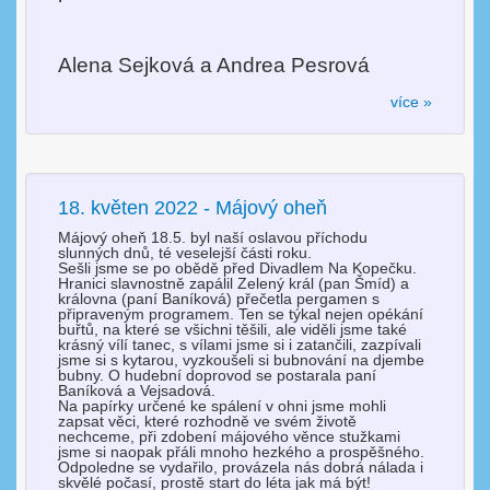
Alena Sejková a Andrea Pesrová
více »
18. květen 2022 - Májový oheň
Májový oheň 18.5. byl naší oslavou příchodu
slunných dnů, té veselejší části roku.
Sešli jsme se po obědě před Divadlem Na Kopečku.
Hranici slavnostně zapálil Zelený král (pan Šmíd) a
královna (paní Baníková) přečetla pergamen s
připraveným programem. Ten se týkal nejen opékání
buřtů, na které se všichni těšili, ale viděli jsme také
krásný vílí tanec, s vílami jsme si i zatančili, zazpívali
jsme si s kytarou, vyzkoušeli si bubnování na djembe
bubny. O hudební doprovod se postarala paní
Baníková a Vejsadová.
Na papírky určené ke spálení v ohni jsme mohli
zapsat věci, které rozhodně ve svém životě
nechceme, při zdobení májového věnce stužkami
jsme si naopak přáli mnoho hezkého a prospěšného.
Odpoledne se vydařilo, provázela nás dobrá nálada i
skvělé počasí, prostě start do léta jak má být!