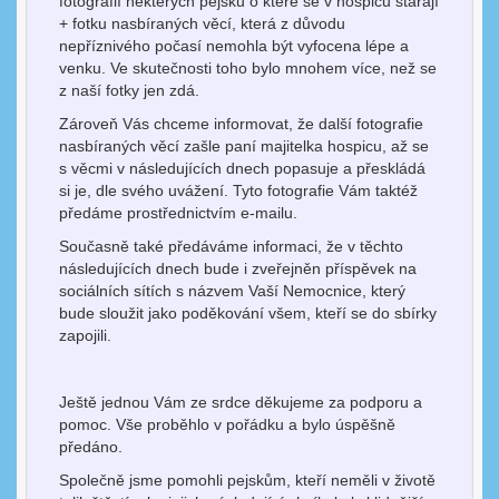
fotografií některých pejsků o které se v hospicu starají
+ fotku nasbíraných věcí, která z důvodu
nepříznivého počasí nemohla být vyfocena lépe a
venku. Ve skutečnosti toho bylo mnohem více, než se
z naší fotky jen zdá.
Zároveň Vás chceme informovat, že další fotografie
nasbíraných věcí zašle paní majitelka hospicu, až se
s věcmi v následujících dnech popasuje a přeskládá
si je, dle svého uvážení. Tyto fotografie Vám taktéž
předáme prostřednictvím e-mailu.
Současně také předáváme informaci, že v těchto
následujících dnech bude i zveřejněn příspěvek na
sociálních sítích s názvem Vaší Nemocnice, který
bude sloužit jako poděkování všem, kteří se do sbírky
zapojili.
Ještě jednou Vám ze srdce děkujeme za podporu a
pomoc. Vše proběhlo v pořádku a bylo úspěšně
předáno.
Společně jsme pomohli pejskům, kteří neměli v životě