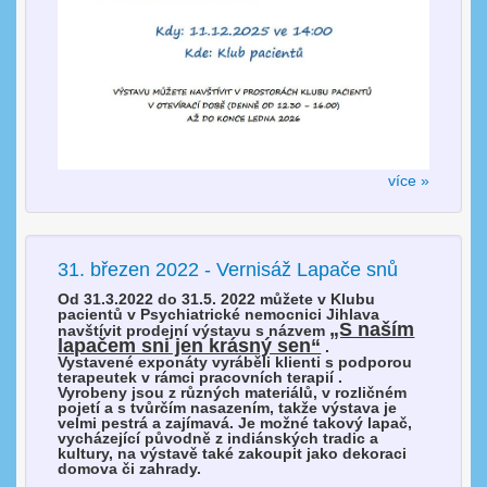
více »
31. březen 2022 - Vernisáž Lapače snů
Od 31.3.2022 do 31.5. 2022 můžete v Klubu
pacientů v Psychiatrické nemocnici Jihlava
„S naším
navštívit prodejní výstavu s názvem
lapačem sni jen krásný sen“
.
Vystavené exponáty vyráběli klienti s podporou
terapeutek v rámci pracovních terapií .
Vyrobeny jsou z různých materiálů, v rozličném
pojetí a s tvůrčím nasazením, takže výstava je
velmi pestrá a zajímavá. Je možné takový lapač,
vycházející původně z indiánských tradic a
kultury, na výstavě také zakoupit jako dekoraci
domova či zahrady.