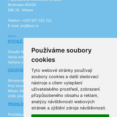
Brněnská 455/54
586 24 Jihlava
Telefon: +420 567 552 111
E-mail: pnj@pnj.cz
Více »
RYCHLÉ ODKAZY
Používáme soubory
Divadlo Na Kopečku
Volná místa
cookies
Veřejné zakázky
Tyto webové stránky používají
OSTATNÍ ODKAZY
soubory cookies a další sledovací
Ministerstvo zdravotnictví ČR
nástroje s cílem vylepšení
Kraj Vysočina
uživatelského prostředí, zobrazení
Město Jihlava
přizpůsobeného obsahu a reklam,
VOR Jihlava, z.ú.
analýzy návštěvnosti webových
PROHLÁŠENÍ O PŘÍSTUPNOSTI
stránek a zjištění zdroje návštěvnosti.
Prohlášení o přístupnosti