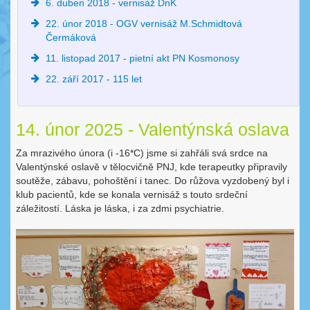
6. duben 2018 - vernisáž DnK
22. únor 2018 - OGV vernisáž M.Schmidtová
Čermáková
11. listopad 2017 - pietní akt PN Kosmonosy
22. září 2017 - 115 let
14. únor 2025 - Valentýnská oslava
Za mrazivého února (i -16*C) jsme si zahřáli svá srdce na
Valentýnské oslavě v tělocvičně PNJ, kde terapeutky připravily
soutěže, zábavu, pohoštění i tanec. Do růžova vyzdobený byl i
klub pacientů, kde se konala vernisáž s touto srdeční
záležitostí. Láska je láska, i za zdmi psychiatrie.