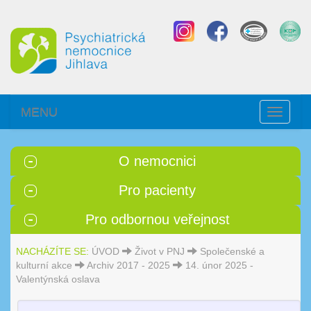
MENU
Toggle
navigati
O nemocnici
Pro pacienty
Pro odbornou veřejnost
NACHÁZÍTE SE:
ÚVOD
Život v PNJ
Společenské a
kulturní akce
Archiv 2017 - 2025
14. únor 2025 -
Valentýnská oslava