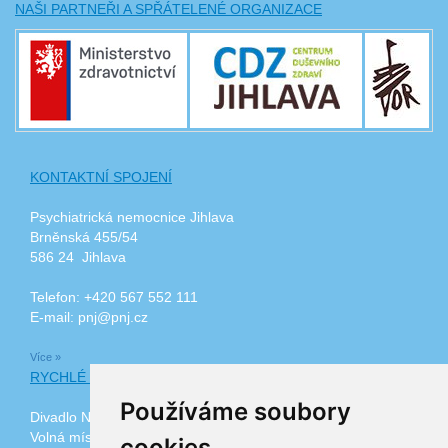
NAŠI PARTNEŘI A SPŘÁTELENÉ ORGANIZACE
KONTAKTNÍ SPOJENÍ
Psychiatrická nemocnice Jihlava
Brněnská 455/54
586 24 Jihlava
Telefon: +420 567 552 111
E-mail: pnj@pnj.cz
Více »
RYCHLÉ ODKAZY
Používáme soubory
Divadlo Na Kopečku
Volná místa
cookies