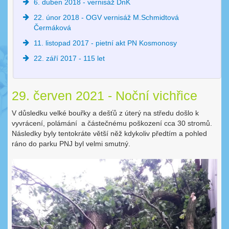
6. duben 2018 - vernisáž DnK
22. únor 2018 - OGV vernisáž M.Schmidtová
Čermáková
11. listopad 2017 - pietní akt PN Kosmonosy
22. září 2017 - 115 let
29. červen 2021 - Noční vichřice
V důsledku velké bouřky a dešťů z úterý na středu došlo k
vyvrácení, polámání a částečnému poškození cca 30 stromů.
Následky byly tentokráte větší něž kdykoliv předtím a pohled
ráno do parku PNJ byl velmi smutný.