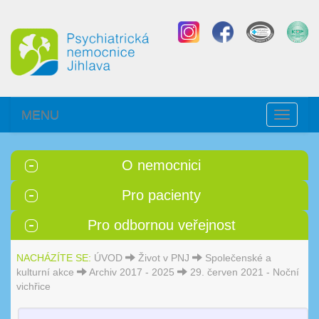
MENU
Toggle
navigati
O nemocnici
Pro pacienty
Pro odbornou veřejnost
NACHÁZÍTE SE:
ÚVOD
Život v PNJ
Společenské a
kulturní akce
Archiv 2017 - 2025
29. červen 2021 - Noční
vichřice