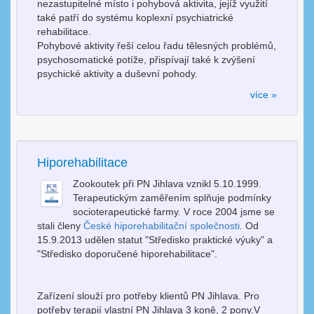
nezastupitelné místo i pohybová aktivita, jejíž využití
také patří do systému koplexní psychiatrické
rehabilitace.
Pohybové aktivity řeší celou řadu tělesných problémů,
psychosomatické potíže, přispívají také k zvýšení
psychické aktivity a duševní pohody.
více »
Hiporehabilitace
Zookoutek při PN Jihlava vznikl 5.10.1999.
Terapeutickým zaměřením splňuje podmínky
socioterapeutické farmy. V roce 2004 jsme se
stali členy
České hiporehabilitační společnosti
. Od
15.9.2013 udělen statut "Středisko praktické výuky" a
"Středisko doporučené hiporehabilitace".
Zařízení slouží pro potřeby klientů PN Jihlava. Pro
potřeby terapií vlastní PN Jihlava 3 koně, 2 pony.V