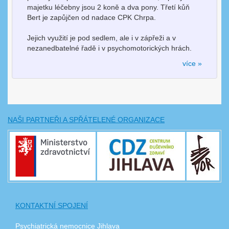
majetku léčebny jsou 2 koně a dva pony. Třetí kůň
Bert je zapůjčen od nadace CPK Chrpa.
Jejich využití je pod sedlem, ale i v zápřeži a v
nezanedbatelné řadě i v psychomotorických hrách.
více »
NAŠI PARTNEŘI A SPŘÁTELENÉ ORGANIZACE
KONTAKTNÍ SPOJENÍ
Psychiatrická nemocnice Jihlava