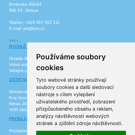
Brněnská 455/54
586 24 Jihlava
Telefon: +420 567 552 111
E-mail: pnj@pnj.cz
Více »
RYCHLÉ ODKAZY
Používáme soubory
Divadlo Na Kopečku
Volná místa
cookies
Veřejné zakázky
Tyto webové stránky používají
OSTATNÍ ODKAZY
soubory cookies a další sledovací
Ministerstvo zdravotnictví ČR
nástroje s cílem vylepšení
Kraj Vysočina
uživatelského prostředí, zobrazení
Město Jihlava
přizpůsobeného obsahu a reklam,
VOR Jihlava, z.ú.
analýzy návštěvnosti webových
PROHLÁŠENÍ O PŘÍSTUPNOSTI
stránek a zjištění zdroje návštěvnosti.
Prohlášení o přístupnosti