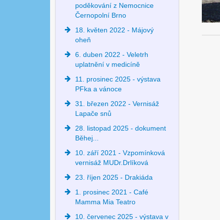
poděkování z Nemocnice
Černopolní Brno
18. květen 2022 - Májový
oheň
6. duben 2022 - Veletrh
uplatnění v medicíně
11. prosinec 2025 - výstava
PFka a vánoce
31. březen 2022 - Vernisáž
Lapače snů
28. listopad 2025 - dokument
Běhej...
10. září 2021 - Vzpomínková
vernisáž MUDr.Drlíková
23. říjen 2025 - Drakiáda
1. prosinec 2021 - Café
Mamma Mia Teatro
10. červenec 2025 - výstava v