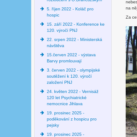
nebes
na ně
5. říjen 2022 - Koláč pro
hospic
Za ce
15. září 2022 - Konference ke
120. výročí PNJ
22. srpen 2022 - Ministerská
návštěva
15.červen 2022 - výstava
Barvy promlouvají
3. červen 2022 - olympijské
soutěžení k 120. výročí
založení PNJ
24. květen 2022 - Vernisáž
120 let Psychiatrické
nemocnice Jihlava
19. prosinec 2025 -
poděkování z hospicu pro
pejsky
19. prosinec 2025 -