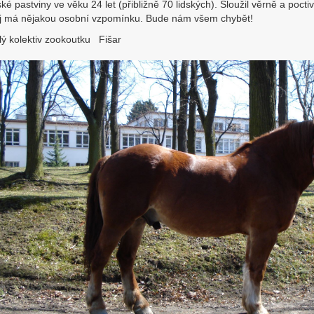
ké pastviny ve věku 24 let (přibližně 70 lidských). Sloužil věrně a pocti
j má nějakou osobní vzpomínku. Bude nám všem chybět!
lý kolektiv zookoutku Fišar