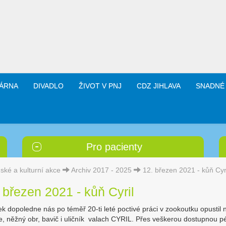
ÁRNA
DIVADLO
ŽIVOT V PNJ
CDZ JIHLAVA
SNADNÉ
Pro pacienty
ské a kulturní akce
Archiv 2017 - 2025
12. březen 2021 - kůň Cyr
 březen 2021 - kůň Cyril
ek dopoledne nás po téměř 20-ti leté poctivé práci v zookoutku opustil 
e, něžný obr, bavič i uličník valach CYRIL. Přes veškerou dostupnou péč