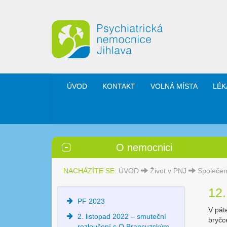
ÚVOD
KONTAKT
VOLNÁ MÍSTA
LÉK
O nemocnici
NACHÁZÍTE SE:
ÚVOD
Život v PNJ
Společen
12.
PF 2023
V pát
2. listopad 2022 – smuteční
bryčc
rozloučení s O.Brancuzským