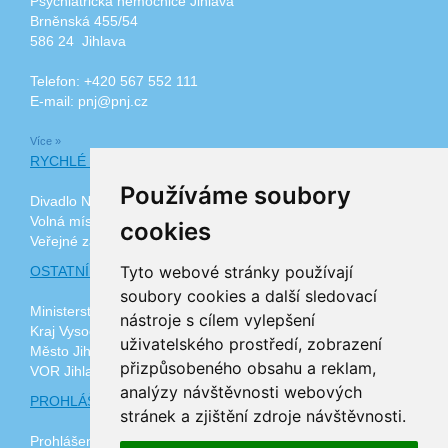
Psychiatrická nemocnice Jihlava
Brněnská 455/54
586 24 Jihlava
Telefon: +420 567 552 111
E-mail: pnj@pnj.cz
Více »
RYCHLÉ ODKAZY
Používáme soubory
Divadlo Na Kopečku
Volná místa
cookies
Veřejné zakázky
Tyto webové stránky používají
OSTATNÍ ODKAZY
soubory cookies a další sledovací
Ministerstvo zdravotnictví ČR
nástroje s cílem vylepšení
Kraj Vysočina
uživatelského prostředí, zobrazení
Město Jihlava
přizpůsobeného obsahu a reklam,
VOR Jihlava, z.ú.
analýzy návštěvnosti webových
PROHLÁŠENÍ O PŘÍSTUPNOSTI
stránek a zjištění zdroje návštěvnosti.
Prohlášení o přístupnosti