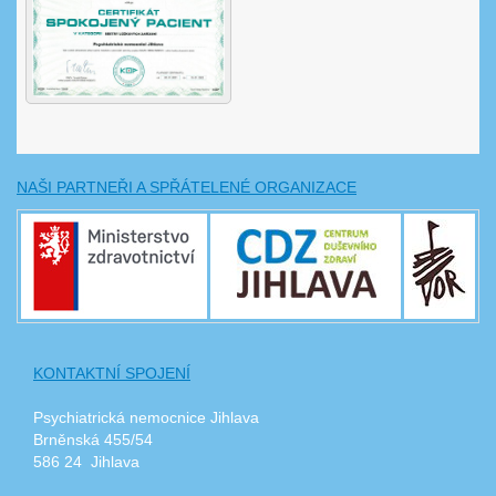
NAŠI PARTNEŘI A SPŘÁTELENÉ ORGANIZACE
KONTAKTNÍ SPOJENÍ
Psychiatrická nemocnice Jihlava
Brněnská 455/54
586 24 Jihlava