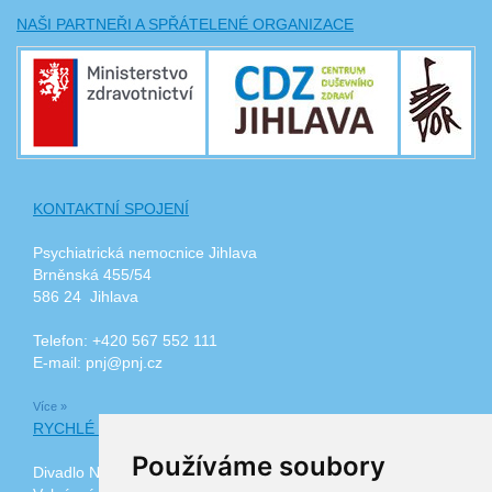
NAŠI PARTNEŘI A SPŘÁTELENÉ ORGANIZACE
KONTAKTNÍ SPOJENÍ
Psychiatrická nemocnice Jihlava
Brněnská 455/54
586 24 Jihlava
Telefon: +420 567 552 111
E-mail: pnj@pnj.cz
Více »
RYCHLÉ ODKAZY
Používáme soubory
Divadlo Na Kopečku