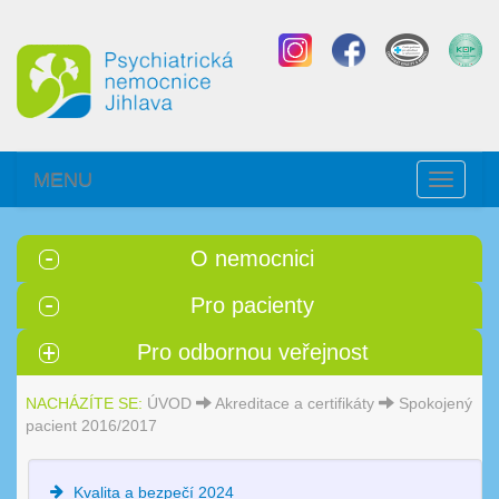
MENU
Toggle
navigati
O nemocnici
Pro pacienty
Pro odbornou veřejnost
NACHÁZÍTE SE:
ÚVOD
Akreditace a certifikáty
Spokojený
pacient 2016/2017
Kvalita a bezpečí 2024