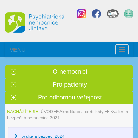
MENU
Toggle
navigati
O nemocnici
Pro pacienty
Pro odbornou veřejnost
NACHÁZÍTE SE:
ÚVOD
Akreditace a certifikáty
Kvalitní a
bezpečná nemocnice 2021
Kvalita a bezpečí 2024