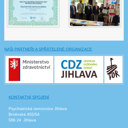
NAŠI PARTNEŘI A SPŘÁTELENÉ ORGANIZACE
KONTAKTNÍ SPOJENÍ
Psychiatrická nemocnice Jihlava
Brněnská 455/54
586 24 Jihlava