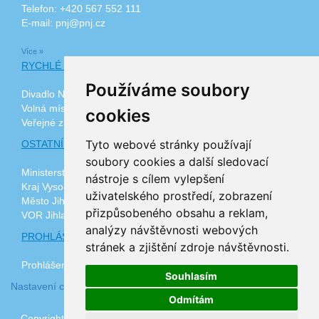
Telefon: +420 567 552 111
E-mail: pnj@pnj.cz
Více »
RYCHLÉ ODKAZY
Používáme soubory
Divadlo Na Kopečku
Volná místa
cookies
Veřejné zakázky
Tyto webové stránky používají
OSTATNÍ ODKAZY
soubory cookies a další sledovací
Ministerstvo zdravotnictví ČR
nástroje s cílem vylepšení
Kraj Vysočina
uživatelského prostředí, zobrazení
Město Jihlava
přizpůsobeného obsahu a reklam,
VOR Jihlava, z.ú.
analýzy návštěvnosti webových
PROHLÁŠENÍ O PŘÍSTUPNOSTI
stránek a zjištění zdroje návštěvnosti.
Prohlášení o přístupnosti
Souhlasím
Nastavení cookies
Odmítám
Copyright © 2026 www.pnj.cz | realizace
3nicom websolutions